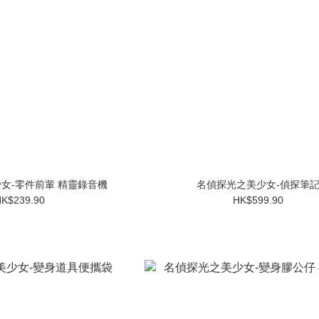
女-零件前輩 精靈錄音機
名偵探光之美少女-偵探筆
K$239.90
HK$599.90