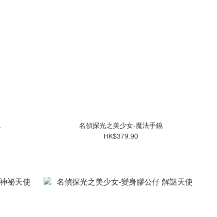
記
名偵探光之美少女-魔法手鏡
HK$379.90