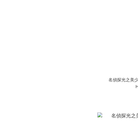
名偵探光之美少
H