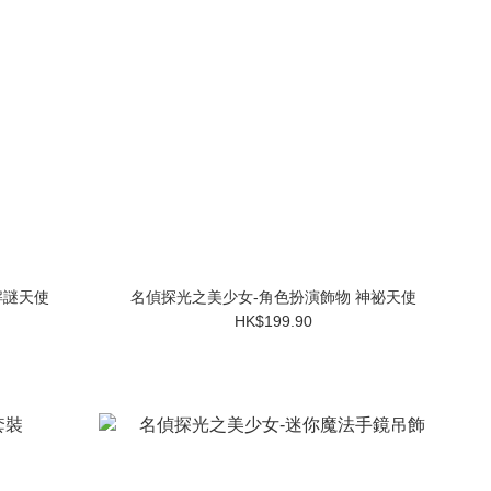
解謎天使
名偵探光之美少女-角色扮演飾物 神祕天使
HK$199.90