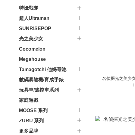
特攝戰隊
超人Ultraman
SUNRISEPOP
光之美少女
Cocomelon
Megahouse
Tamagotchi 他媽哥池
名偵探光之美少女
數碼暴龍機/育成手錶
H
玩具車/遙控車系列
家庭遊戲
MOOSE 系列
ZURU 系列
更多品牌