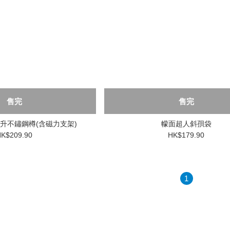
售完
售完
毫升不鏽鋼樽(含磁力支架)
幪面超人斜孭袋
K$209.90
HK$179.90
1