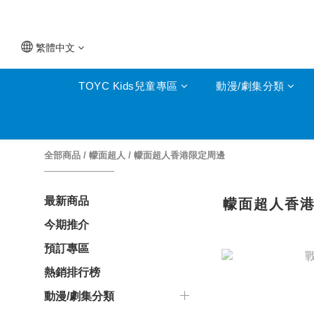
繁體中文
TOYC Kids兒童專區
動漫/劇集分類
全部商品
/
幪面超人
/
幪面超人香港限定周邊
最新商品
幪面超人香
今期推介
預訂專區
熱銷排行榜
動漫/劇集分類