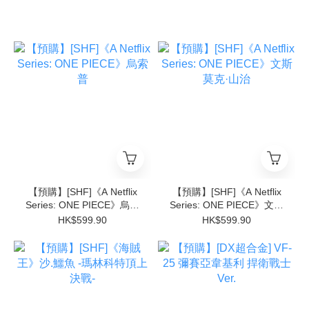
【預購】[SHF]《A Netflix
【預購】[SHF]《A Netflix
Series: ONE PIECE》烏索
Series: ONE PIECE》文斯
普
莫克·山治
HK$599.90
HK$599.90