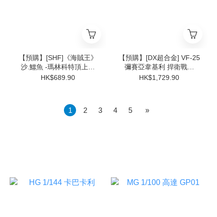
【預購】[SHF]《海賊王》
【預購】[DX超合金] VF-25
沙.鱷魚 -瑪林科特頂上決
彌賽亞韋基利 捍衛戰士
戰-
Ver.
HK$689.90
HK$1,729.90
1
2
3
4
5
»