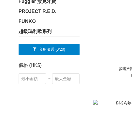
Fuggler 放克牙寶
PROJECT R.E.D.
FUNKO
超級瑪利歐系列
套用篩選
(0/20)
價格 (HK$)
~