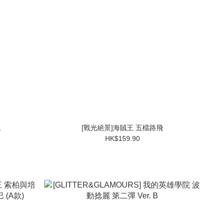
妮
[戰光絕景]海賊王 五檔路飛
HK$159.90