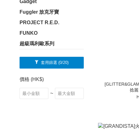
Gadget
Fuggler 放克牙寶
PROJECT R.E.D.
FUNKO
超級瑪利歐系列
套用篩選
(0/20)
價格 (HK$)
[GLITTER&GL
捻麗 
~
H