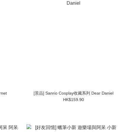
net
[景品] Sanrio Cosplay收藏系列 Dear Daniel
HK$159.90