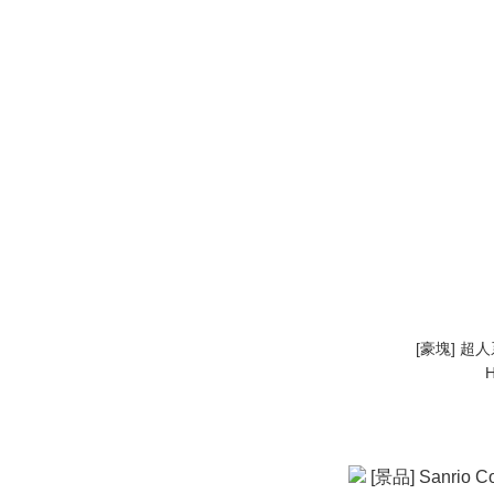
[豪塊] 超人
H