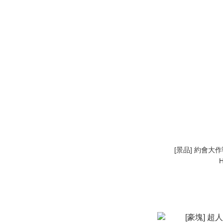
[景品] 約會大作戰
H