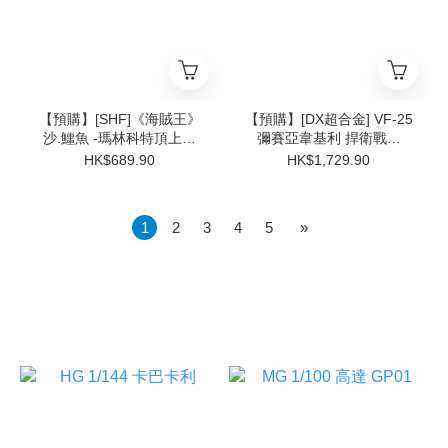
【預購】[SHF]《海賊王》
【預購】[DX超合金] VF-25
沙.鱷魚 -瑪林科特頂上決
彌賽亞韋基利 捍衛戰士
戰-
Ver.
HK$689.90
HK$1,729.90
1
2
3
4
5
»