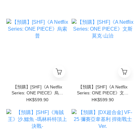
【預購】[SHF]《A Netflix
【預購】[SHF]《A Netflix
Series: ONE PIECE》烏索
Series: ONE PIECE》文斯
普
莫克·山治
HK$599.90
HK$599.90