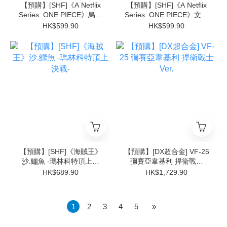
【預購】[SHF]《A Netflix
【預購】[SHF]《A Netflix
Series: ONE PIECE》烏索
Series: ONE PIECE》文斯
普
莫克·山治
HK$599.90
HK$599.90
【預購】[SHF]《海賊王》
【預購】[DX超合金] VF-25
沙.鱷魚 -瑪林科特頂上決
彌賽亞韋基利 捍衛戰士
戰-
Ver.
HK$689.90
HK$1,729.90
1
2
3
4
5
»