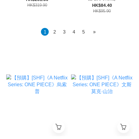
HK$319.90
HK$84.40
HK$95.90
1
2
3
4
5
»