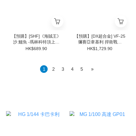
【預購】[SHF]《海賊王》
【預購】[DX超合金] VF-25
沙.鱷魚 -瑪林科特頂上決
彌賽亞韋基利 捍衛戰士
戰-
Ver.
HK$689.90
HK$1,729.90
1
2
3
4
5
»