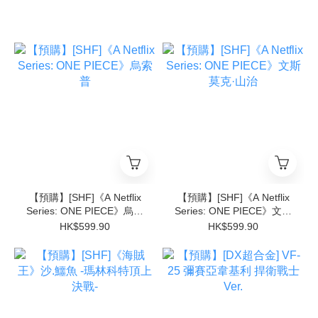
【預購】[SHF]《A Netflix
【預購】[SHF]《A Netflix
Series: ONE PIECE》烏索
Series: ONE PIECE》文斯
普
莫克·山治
HK$599.90
HK$599.90