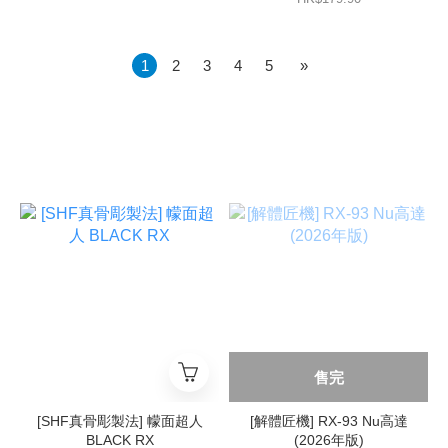
1
2
3
4
5
»
售完
[SHF真骨彫製法] 幪面超人
[解體匠機] RX-93 Nu高達
BLACK RX
(2026年版)