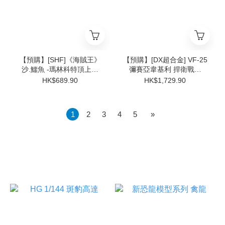
【預購】[SHF]《海賊王》
【預購】[DX超合金] VF-25
沙.鱷魚 -瑪林科特頂上決
彌賽亞韋基利 捍衛戰士
戰-
Ver.
HK$689.90
HK$1,729.90
1
2
3
4
5
»