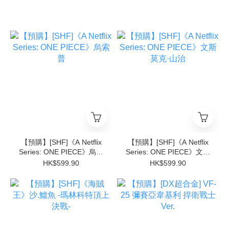
【預購】[SHF]《A Netflix
【預購】[SHF]《A Netflix
Series: ONE PIECE》烏索
Series: ONE PIECE》文斯
普
莫克·山治
HK$599.90
HK$599.90