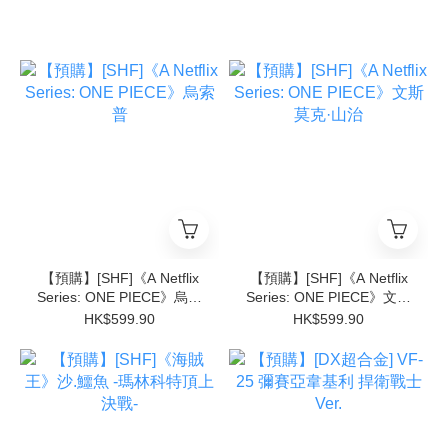
【預購】[SHF]《A Netflix
【預購】[SHF]《A Netflix
Series: ONE PIECE》烏索
Series: ONE PIECE》文斯
普
莫克·山治
HK$599.90
HK$599.90