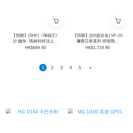
【預購】[SHF]《海賊王》
【預購】[DX超合金] VF-25
沙.鱷魚 -瑪林科特頂上決
彌賽亞韋基利 捍衛戰士
戰-
Ver.
HK$689.90
HK$1,729.90
1
2
3
4
5
»