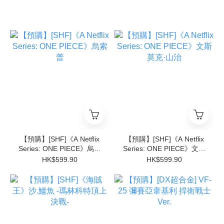
【預購】[SHF]《A Netflix
【預購】[SHF]《A Netflix
Series: ONE PIECE》烏索
Series: ONE PIECE》文斯
普
莫克·山治
HK$599.90
HK$599.90