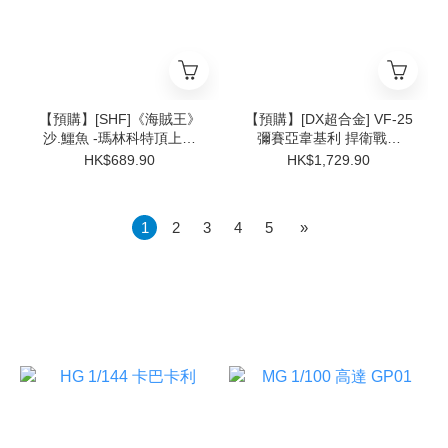
【預購】[SHF]《海賊王》
【預購】[DX超合金] VF-25
沙.鱷魚 -瑪林科特頂上決
彌賽亞韋基利 捍衛戰士
戰-
Ver.
HK$689.90
HK$1,729.90
1
2
3
4
5
»