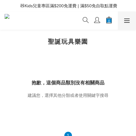
 ⚡滿$400免運費 | 滿$200免Easy Trade自取點運費
 🧸Kids兒童專區滿$200免運費 | 滿$50免自取點運費
 ⚡滿$400免運費 | 滿$200免Easy Trade自取點運費
聖誕玩具樂園
抱歉，這個商品類別沒有相關商品
建議您，選擇其他分類或者使用關鍵字搜尋
1