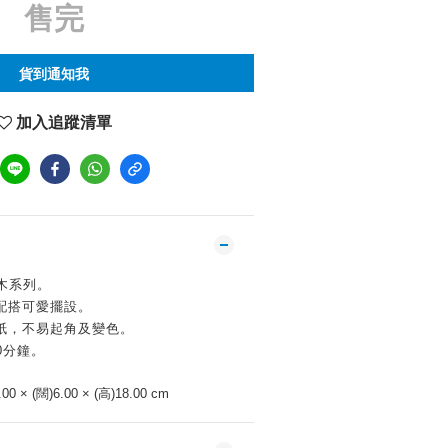
售完
貨到通知我
加入追蹤清單
積木系列。
配搭可愛擺設。
貼紙，不易起角及變色。
0分鐘。
00 × (闊)6.00 × (高)18.00 cm