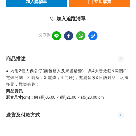
加入購物車
立即購買
加入追蹤清單
分享到
商品描述
● 內附2個人偶公仔(麵包超人及果醬爺爺)，共4大音效鈕&開關(1.
電燈開關；2.廁所；3.窯爐；4.門鈴)，充滿音效&日語對話，玩法
多元，歡樂有趣！
商品資訊
彩盒尺寸(cm)：
約 (長)35.00 × (闊)21.00 × (高)28.00 cm
送貨及付款方式