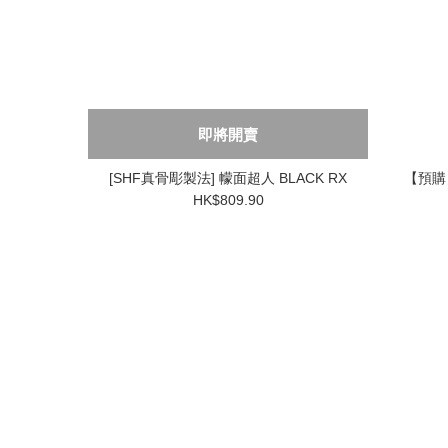
即將開賣
[SHF真骨彫製法] 幪面超人 BLACK RX
【預購】[
HK$809.90