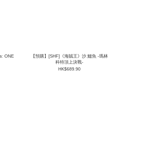
s: ONE
【預購】[SHF]《海賊王》沙.鱷魚 -瑪林
科特頂上決戰-
HK$689.90