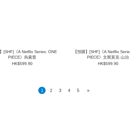
SHF]《A Netflix Series: ONE
【預購】[SHF]《A Netflix Serie
PIECE》烏索普
PIECE》文斯莫克·山治
HK$599.90
HK$599.90
1
2
3
4
5
»