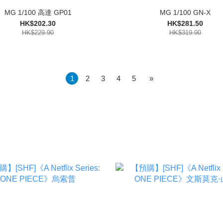
MG 1/100 高達 GP01
MG 1/100 GN-X
HK$202.30
HK$281.50
HK$229.90
HK$319.90
1
2
3
4
5
»