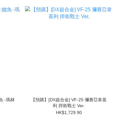
魚 -瑪林
【預購】[DX超合金] VF-25 彌賽亞韋基
利 捍衛戰士 Ver.
HK$1,729.90