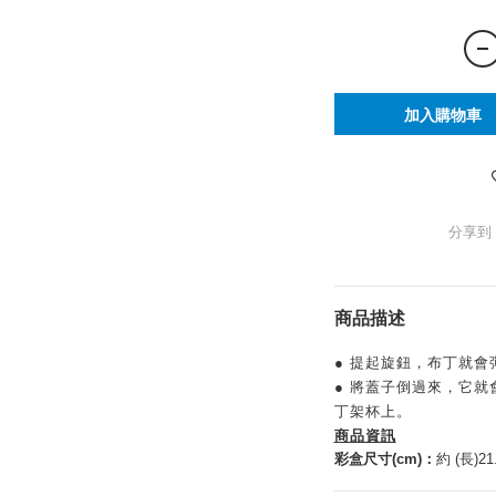
加入購物車
分享到
商品描述
● 提起旋鈕，布丁就
● 將蓋子倒過來，它
丁架杯上。
商品資訊
彩盒尺寸(cm)：
約 (長)21.