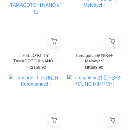
HELLO KITTY
Tamagotchi吊飾公仔
TAMAGOTCHI NANO 紅
Melodychi
色
HK$159.90
HK$99.90