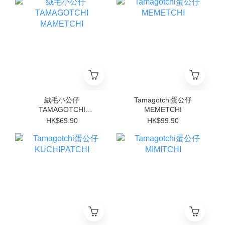
絨毛小公仔
Tamagotchi蛋公仔
TAMAGOTCHI
MEMETCHI
MAMETCHI
HK$69.90
HK$99.90