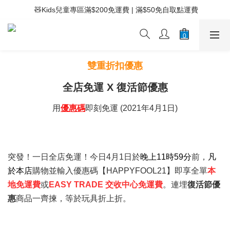
 ⚡滿$400免運費 | 滿$200免Easy Trade自取點運費
 🧸Kids兒童專區滿$200免運費 | 滿$50免自取點運費
 ⚡滿$400免運費 | 滿$200免Easy Trade自取點運費
雙重折扣優惠
全店免運 X 復活節優惠
用
優惠碼
即刻免運 (2021年4月1日)
突發！一日全店免運！今日4月1日於
晚上11時59分
前，
凡
於本店
購物並輸入優惠碼【HAPPYFOOL21】即享全單
本
地免運費
或
EASY TRADE 交收中心免運費
。
連埋
復活節優
惠
商品一齊揀，等於玩具折上折。