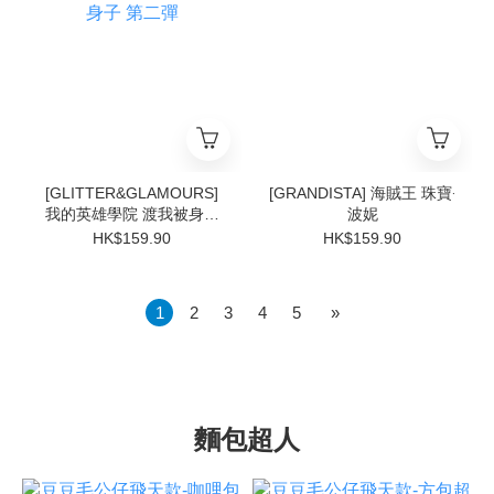
[GLITTER&GLAMOURS]
[GRANDISTA] 海賊王 珠寶‧
我的英雄學院 渡我被身子
波妮
第二彈
HK$159.90
HK$159.90
1
2
3
4
5
»
麵包超人