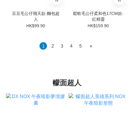
豆豆毛公仔飛天款-麵包超
鬆軟毛公仔柔和色17CM款-
人
紅精靈
HK$99.90
HK$159.90
1
2
3
4
5
»
幪面超人