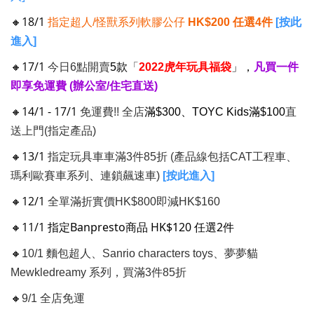
🔸18/1
指定超人/怪獸系列軟膠公仔
HK$200 任選4件
[按此
進入]
🔸17/1
今日6點開賣
5款
「
2022虎年玩具福袋
」，
凡買一件
即享免運費 (辦公室/住宅直送)
🔸14/1 - 17/1
免運費!! 全店
滿$300、TOYC Kids滿$100
直
送上門(指定產品)
🔸13/1
指定玩具車車滿3件85折 (產品線包括CAT工程車、
、
瑪利歐賽車系列
連鎖飆速車)
[按此進入]
🔸12/1
全單滿折實價HK$800即減HK$160
🔸
11/1
指定Banpresto商品 HK$120 任選2件
🔸
10/1 麵包超人、Sanrio characters toys、夢夢貓
Mewkledreamy 系列，買滿3件85折
🔸
9/1 全店免運