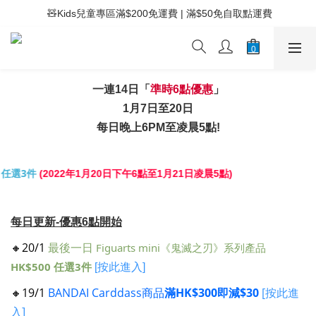
 ⚡滿$400免運費 | 滿$200免Easy Trade自取點運費
 🧸Kids兒童專區滿$200免運費 | 滿$50免自取點運費
 ⚡滿$400免運費 | 滿$200免Easy Trade自取點運費
一連14日「
準時6點優惠
」
1月7日至20日
每日晚上6PM至凌晨5點!
 任選3件
(2022年1月20日下午6點至1月21日凌晨5點)
每日更新-優惠6點開始
🔸20/1
最後一日
Figuarts mini《鬼滅之刃》系列產品
HK$500 任選3件
[按此進入]
🔸19/1
BANDAI Carddass商品
滿HK$300即減$30
[按此進
入]