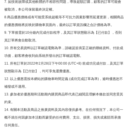
7. 如技術故障或其他軟體的不相容性問題，導致超額訂購，顧客的訂單可能會
被取消，本公司保留最終決定權。
8.商品優惠價格或有可能受系統超載等不可抗力因素影響而延遲更新，相關商品
的優惠價格將反映於購物車頁面內，最終以訂單資訊欄之合計價格為準。
9. 下單後需於10分鐘內完成付款程序，及其訂單狀態顯示為【已付款】，否則
其訂單將會自動取消。
10. 所有交易資料以訂單確認電郵為準，請確認並填妥正確的聯絡資料。付款成
功後，顧客將會收到由系統所發出的訂單確認電郵。
11. 所有訂單於2022年2月28日下午00:00 (UTC+8) 前成功完成付款，及其訂單
狀態顯示為【已付款】，均可享免運費優惠。
12. 以上優惠需按本網站的購物車時間定義 (成功完成訂單為準)，逾時優惠恕不
補發或不適用。
13. 參加者於優惠期和活動期内購買商品即代表已細閲且理解本條款並同意受其
約束。
14. 有關本活動及商品之推廣資料及其內容僅供參考。在任何情況下，本公司一
概不就任何因參加本活動而蒙受的任何費用、支出、損害、損失或索賠而承擔
任何責任。