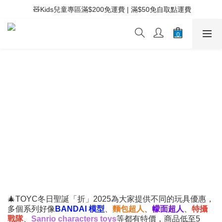
 ⚡滿$400免運費 | 滿$200免Easy Trade自取點運費
 🧸Kids兒童專區滿$200免運費 | 滿$50免自取點運費
 ⚡滿$400免運費 | 滿$200免Easy Trade自取點運費
🎄TOYC冬日聖誕「折」2025為大家提供不同的玩具優惠，
多個系列好像
BANDAI 模型
、
麵包超人
、
幪面超人
、
特攝
戰隊
、
Sanrio characters toys
等都有特價，商品低至5