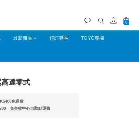
成
最新商品
預訂專區
TOYC專欄
立即購買
飛翼高達零式
$400免運費
200，免交收中心自取點運費