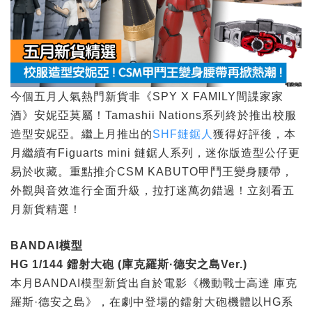
今個五月人氣熱門新貨非《SPY X FAMILY間諜家家
酒》安妮亞莫屬！Tamashii Nations系列終於推出校服
造型安妮亞。繼上月推出的
SHF鏈鋸人
獲得好評後，本
月繼續有Figuarts mini 鏈鋸人系列，迷你版造型公仔更
易於收藏。重點推介CSM KABUTO甲鬥王變身腰帶，
外觀與音效進行全面升級，拉打迷萬勿錯過！立刻看五
月新貨精選！
BANDAI
模型
HG 1/144
鐳射大砲 (
庫克羅斯·德安之島Ver.)
本月BANDAI模型新貨出自於電影《機動戰士高達 庫克
羅斯·德安之島》，在劇中登場的鐳射大砲機體以HG系