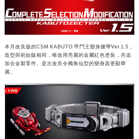
本月改良版的CSM KABUTO 甲鬥王變身腰帶Ver.1.5，
造型與初始版相同，唯改用亮麗的金屬紅色塗裝，共追
加合金製零件。是次改良令獨角仙型的變身器更顯華
麗。