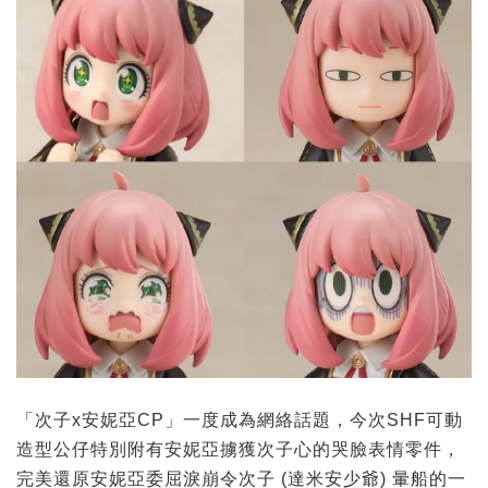
「次子x安妮亞CP」一度成為網絡話題，今次SHF可動
造型公仔特別附有安妮亞擄獲次子心的哭臉表情零件，
完美還原安妮亞委屈淚崩令次子 (達米安少爺) 暈船的一