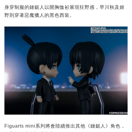
身穿制服的鏈鋸人以開胸恤衫展現狂野感，早川秋及姬
野則穿著惡魔獵人的黑色西裝。
Figuarts mini系列將會陸續推出其他《鏈鋸人》角色，