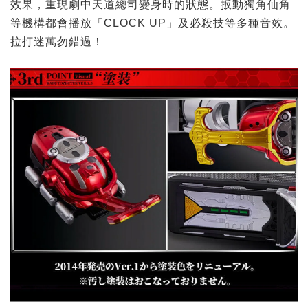
效果，重現劇中天道總司變身時的狀態。扳動獨角仙角
等機構都會播放「CLOCK UP」及必殺技等多種音效。
拉打迷萬勿錯過！