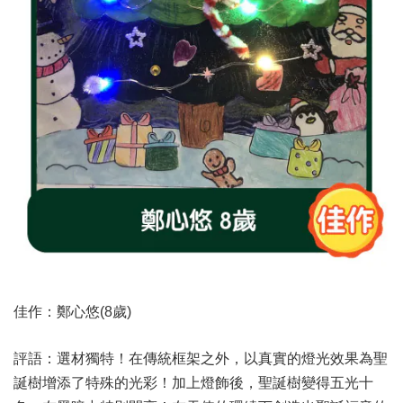
佳作：鄭心悠(8歲)
評語：選材獨特！在傳統框架之外，以真實的燈光效果為聖
誕樹增添了特殊的光彩！加上燈飾後，聖誕樹變得五光十