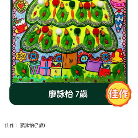
佳作：廖詠怡(7歲)