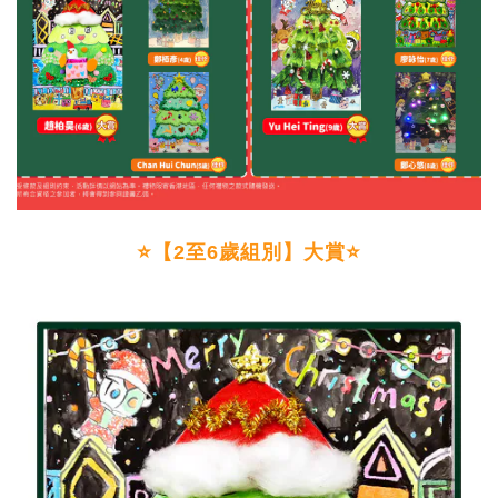
⭐【2至6歲組別】大賞⭐