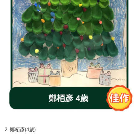
2. 鄭栢彥(4歲)