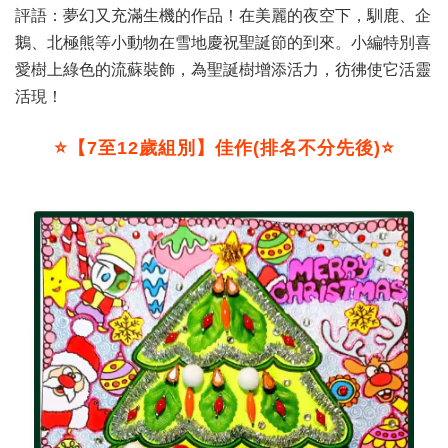
評語：夢幻又充滿生機的作品！在美麗的夜空下，馴鹿、企
鵝、北極熊等小動物在雪地慶祝聖誕節的到來。小編特別喜
愛樹上綠色的流蘇裝飾，為聖誕樹增添活力，彷彿使它活靈
活現！
⭐
【7至12歲組別】佳作(排名不分先後)
⭐