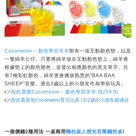
Cocomelon – 顏色學習羊羊
附有一張互動顏色墊，以及
一隻綿羊公仔。只要將綿羊放在互動顏色墊上，綿羊會
根據墊上的顏色變色，並發出相應顏色的英文單字。共
有7種彩虹顏色，綿羊更會播放熟悉的”BAA BAA
SHEEP”音樂。適合2歲以上的小朋友作為學前玩具。
👉
按此選購
Cocomelon – 顏色學習羊羊
($259.9)
👉
按此看其他Cocomelon育兒玩具 | 0-2歲的小朋友都適合
一個價錢
2
種用法
一桌兩用
麵包超人燈光音樂觸控桌
!