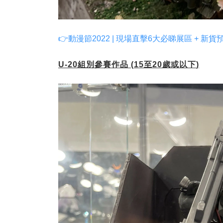
👉動漫節2022 | 現場直擊6大必睇展區 + 新
U-20
組別參賽作品
(15
至
20
歲或以下
)