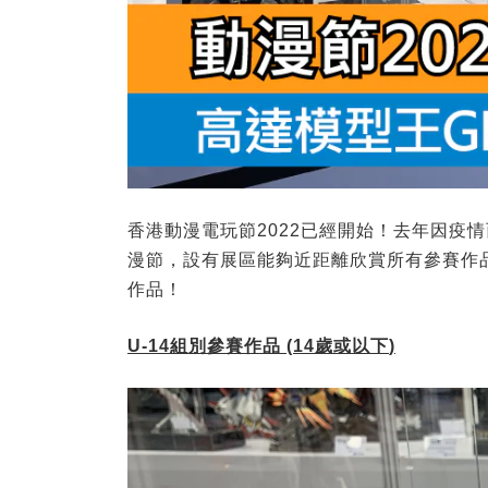
香港動漫電玩節2022已經開始！去年因疫情而改
漫節，設有展區能夠近距離欣賞所有參賽作
作品！
U-14
組別參賽作品
(14
歲或以下
)