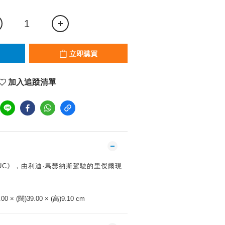
立即購買
加入追蹤清單
UC》，由利迪·馬瑟納斯駕駛的里傑爾現
00 × (闊)39.00 × (高)9.10 cm