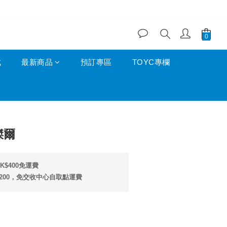
成
最新商品
預訂專區
TOYC專欄
立即購買
里傑爾
$400免運費
200，免交收中心自取點運費