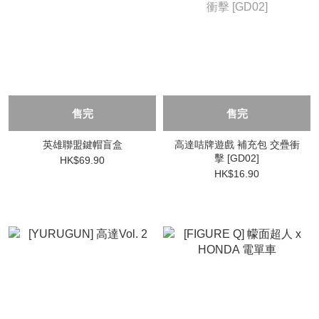
售完
售完
英雄聯盟鍵帽盲盒
高達咭牌遊戲 補充包 交疊衝
擊 [GD02]
HK$69.90
HK$16.90